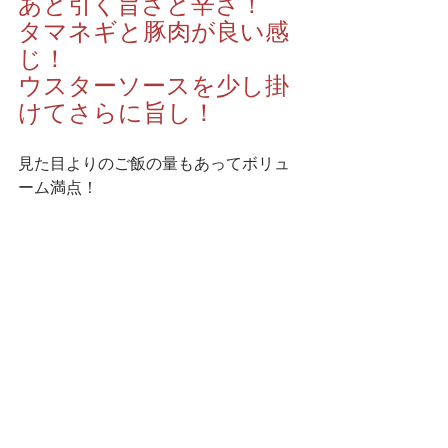
あと引く旨さと辛さ！
タマネギと豚肉が良い感
じ！
ウスターソースを少し掛
けてさらに旨し！
見た目よりのご飯の量もあってボリュ
ーム満点！
いやー、この記事書きながらまた食べ
たくなってきた！
「世界一！」という期待に違わぬ美味
しさでした！
東嶋屋さん、ご馳走様で
した！