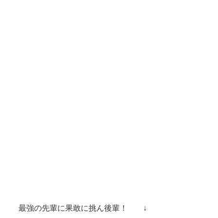
 　最強の先輩に果敢に挑ん後輩！　　↓