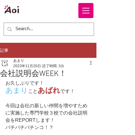
株式会社 ＡＯＩ
記事
あまり
2023年11月20日
読了時間: 3分
会社説明会WEEK！
お久しぶりです！
あまり
あばれ
こと
です！
今回は会社の新しい仲間を増やすため
に実施した専門学校３校での会社説明
会をREPORTします！
パチパチパチンコ！？