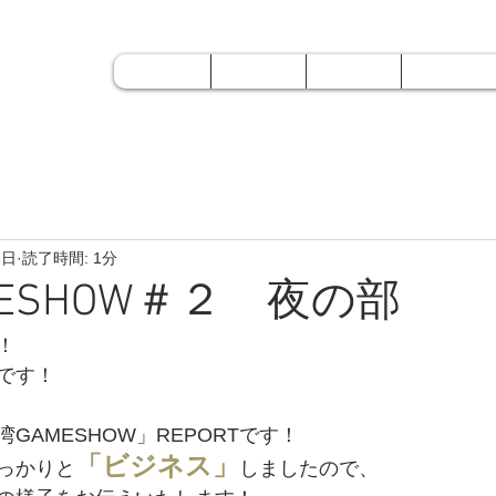
 ＡＯＩ
Home
About
Service
Work
ホーム
会社概要
業務内容
制作実績
8日
読了時間: 1分
ESHOW＃２ 夜の部
！
です！
GAMESHOW」REPORTです！
「ビジネス」
っかりと
しましたので、