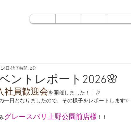
 ＡＯＩ
Home
About
Service
Work
ホーム
会社概要
業務内容
制作実績
月14日
読了時間: 2分
ベントレポート2026🌸
入社員歓迎会
を開催しました！！🎉
の一日となりましたので、その様子をレポートします✨
グレースバリ上野公園前店様
み
！！