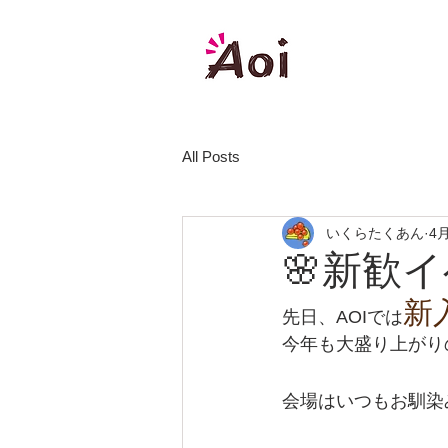
株式会社
All Posts
いくらたくあん
4
🌸新歓イ
新
先日、AOIでは
今年も大盛り上がり
会場はいつもお馴染