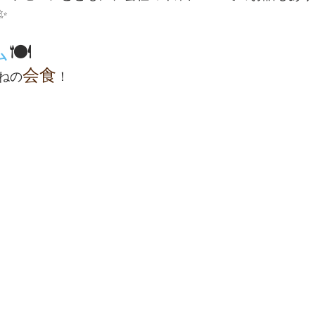
✨
ム
🍽️
会食
ねの
！