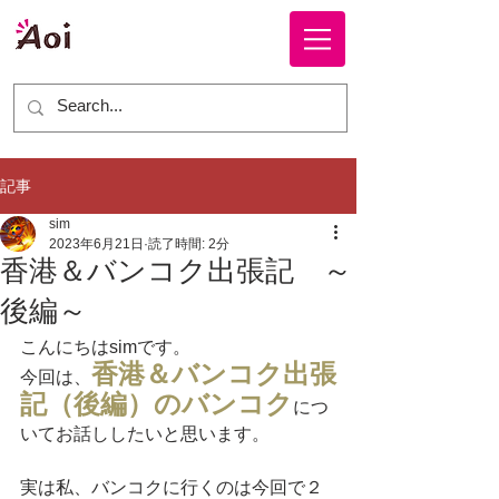
株式会社 ＡＯＩ
記事
sim
2023年6月21日
読了時間: 2分
香港＆バンコク出張記 ～
後編～
こんにちはsimです。
香港＆バンコク出張
今回は、
記（後編）のバンコク
につ
いてお話ししたいと思います。
実は私、バンコクに行くのは今回で２