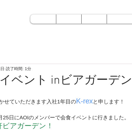
 ＡＯＩ
Home
About
Service
Work
ホーム
会社概要
業務内容
制作実績
1日
読了時間: 1分
食イベント inビアガーデ
K-rex
かせていただきます入社1年目の
と申します！
7月25日にAOIのメンバーで会食イベントに行きました。
軒ビアガーデン！