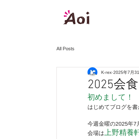
株式会社
All Posts
K-rex
2025年7月3
2025会
初めまして！
はじめてブログを書
今週金曜の2025年
上野精養
会場は