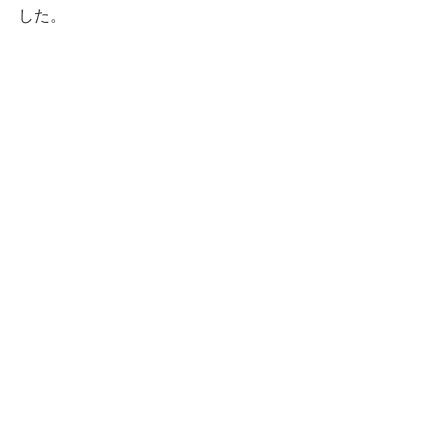
した。
新人さんたち、これから一緒に頑張っ
ていこうね！！
宜しくお願いしま
す！！