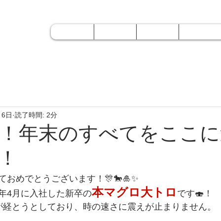
 ＡＯＩ
Home
About
Service
Work
ホーム
会社概要
業務内容
制作実績
月6日
読了時間: 2分
年！！年末のすべてをここ
！
おめでとうございます！🎊🐎🎍✨
本マグロ大トロ
年4月に入社した新卒の
です🍣！
が経とうとしており、時の速さに震えが止まりません。