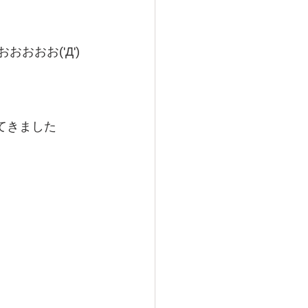
おおおお('Д')
てきました