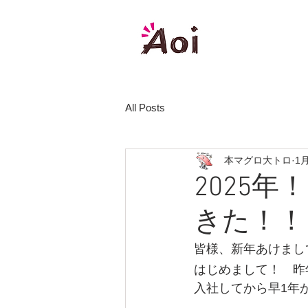
株式会社
All Posts
本マグロ大トロ
1
2025
きた！！
皆様、新年あけまして
はじめまして！　昨
入社してから早1年