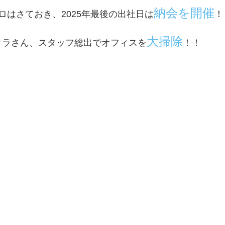
納会を開催
ロはさておき、2025年最後の出社日は
！
大掃除
パクラさん、スタッフ総出でオフィスを
！！