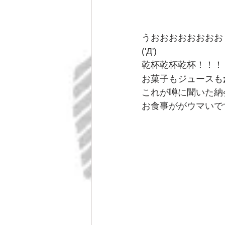
うおおおおおおおお
('Д')
乾杯乾杯乾杯！！！
お菓子もジュースも
これが噂に聞いた納
お食事ががウマいで