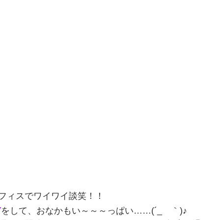
フィスでワイワイ談笑！！
食
をして、おなかもい～～～っぱい……(´_ゝ｀)♪